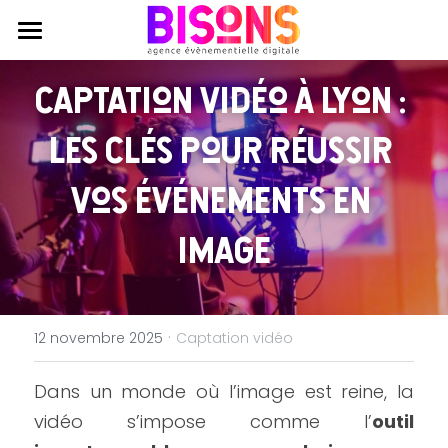
Agence
Captation vidéo à Lyon : 
Expertises
Qui sommes nous ?
les clés pour réussir 
Engagements RSE
Réalisations
Production évènementielle
vos événements en 
Journal
Production audiovisuelle
Contactez nous
image
Coworking
Animations participatives
·
12 novembre 2025
Captation vidéo
Dans un monde où l’image est reine, la 
vidéo s’impose comme l’
outil 