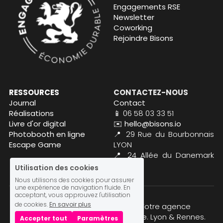
Engagements RSE
Newsletter
Coworking
Rejoindre Bisons
RESSOURCES
CONTACTEZ-NOUS
Journal
Contact
Réalisations
📱 06 58 03 33 51
Livre d'or digital
✉️ hello@bisons.io
Photobooth en ligne
📍 
29 Rue du Bourbonnais 
Escape Game
LYON
📍 24 Allée du Danemark 
RENNES
Utilisation des cookies
Nous utilisons des cookies pour assurer
une expérience de navigation fluide. En
acceptant, vous approuvez l'utilisation
de cookies.
En savoir plus
© 2013 - 2025 Agence Bisons. Votre agence 
évènementielle digitale et engagée. Lyon & Rennes.  
Accepter tout
Paramètres