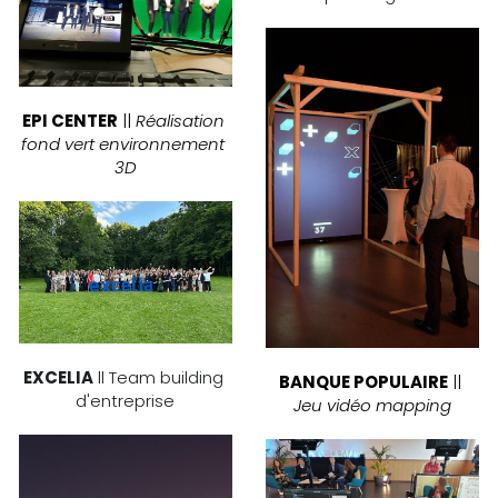
EPI CENTER
 || 
Réalisation 
fond vert environnement 
3D
EXCELIA
 ll Team building 
BANQUE POPULAIRE
 || 
d'entreprise
Jeu vidéo mapping