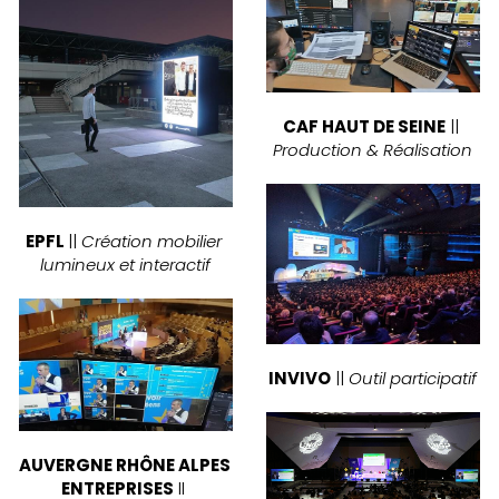
CAF HAUT DE SEINE
 || 
Production & Réalisation
EPFL 
|| 
Création mobilier 
lumineux et interactif
INVIVO
 || 
Outil participatif
AUVERGNE RHÔNE ALPES 
ENTREPRISES
 ll 