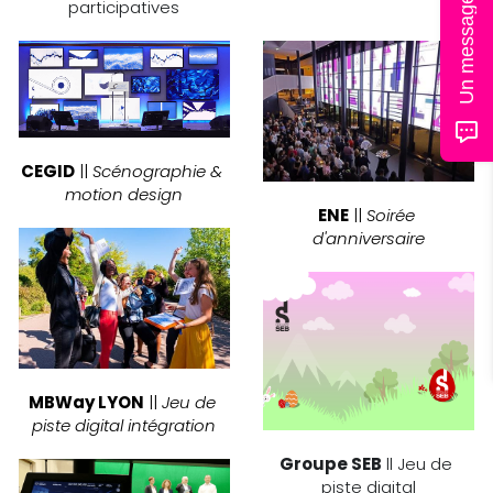
Un message ?
participatives
CEGID
 || 
Scénographie & 
motion design
ENE
 || 
Soirée 
d'anniversaire
MBWay LYON
 || 
Jeu de 
piste digital intégration
Groupe SEB
 ll Jeu de 
piste digital