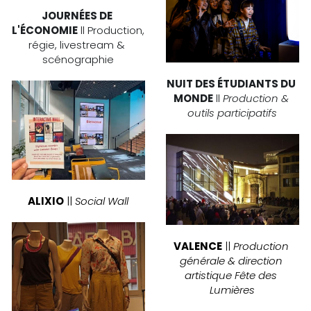
JOURNÉES DE 
L'ÉCONOMIE
 ll Production, 
régie, livestream & 
scénographie
NUIT DES ÉTUDIANTS DU 
MONDE
 ll 
Production & 
outils participatifs
ALIXIO
 || 
Social Wall
VALENCE
 || 
Production 
générale & direction 
artistique Fête des 
Lumières