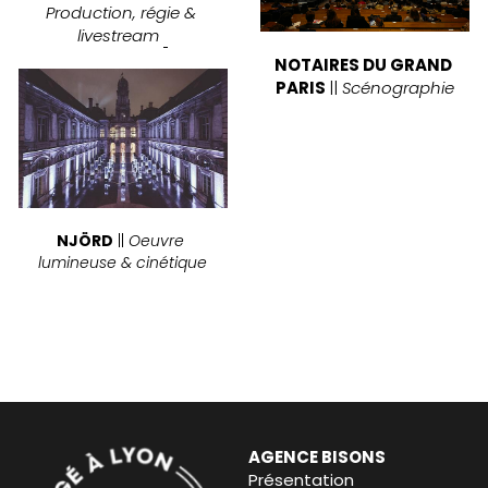
Production, régie & 
livestream 
NOTAIRES DU GRAND 
PARIS 
|| 
Scénographie
NJ
Ö
RD
 ||
 Oeuvre 
lumineuse & cinétique
AGENCE BISONS
Présentation