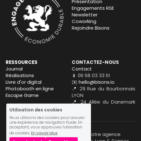
Présentation
Engagements RSE
Newsletter
Coworking
Rejoindre Bisons
RESSOURCES
CONTACTEZ-NOUS
Journal
Contact
Réalisations
📱 06 58 03 33 51
Livre d'or digital
✉️ hello@bisons.io
Photobooth en ligne
📍 
29 Rue du Bourbonnais 
Escape Game
LYON
📍 24 Allée du Danemark 
RENNES
Utilisation des cookies
Nous utilisons des cookies pour assurer
une expérience de navigation fluide. En
acceptant, vous approuvez l'utilisation
de cookies.
En savoir plus
© 2013 - 2025 Agence Bisons. Votre agence 
évènementielle digitale et engagée. Lyon & Rennes.  