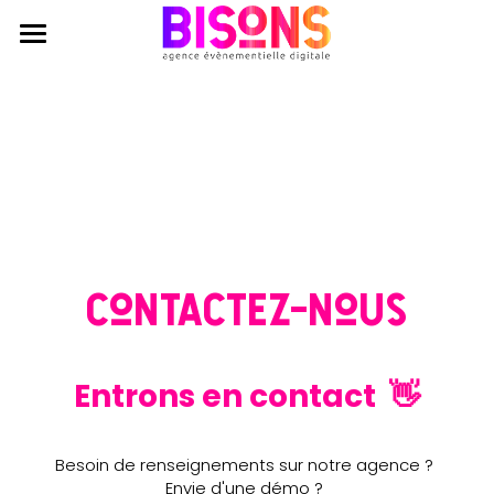
Agence
Expertises
Qui sommes nous ?
Engagements RSE
Réalisations
Production évènementielle
Journal
Production audiovisuelle
Contactez nous
Coworking
Animations participatives
Contactez-nous
Entrons en contact  👋
Besoin de renseignements sur notre agence ? 
Envie d'une démo ? 