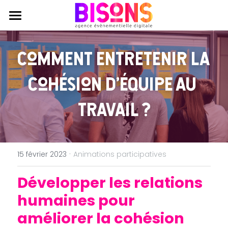
Agence
Comment entretenir la 
Expertises
Qui sommes nous ?
cohésion d'équipe au 
Engagements RSE
Réalisations
Production évènementielle
travail ?
Journal
Production audiovisuelle
Contactez nous
Coworking
Animations participatives
·
15 février 2023
Animations participatives
Développer les relations 
humaines pour 
améliorer la cohésion 