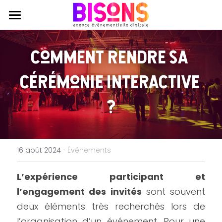
Agence
Comment rendre sa 
Expertises
Qui sommes nous ?
cérémonie interactive 
Engagements RSE
Réalisations
Production évènementielle
?
Journal
Production audiovisuelle
Contactez nous
Coworking
Animations participatives
·
16 août 2024
Événements
L’expérience participant et 
l’engagement des invités
 sont souvent 
deux éléments très recherchés lors de 
l’organisation d’un événement. Pour une 