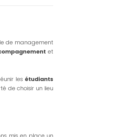
Dans le cadre de la journée d’intégration de ses 1000 étudiants, l’école de management 
compagnement
 et 
unir les 
étudiants
té de choisir un lieu 
Afin d’organiser une journée inoubliable pour les étudiants, nous avons mis en place un 