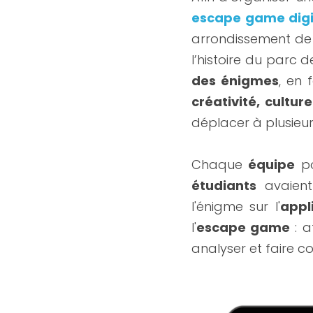
escape game digi
arrondissement de
l’histoire du parc d
des énigmes
, en 
créativité, cultur
déplacer à plusieur
Chaque 
équipe
étudiants
 avaient
l'énigme sur l'
appl
l'
escape game
 : 
analyser et faire c