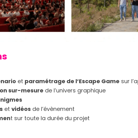
ns
énario
 et 
paramétrage de l’Escape Game
 sur l’
ion sur-mesure
 de l’univers graphique
énigmes
s
 et 
vidéos
 de l’évènement
men
t sur toute la durée du projet