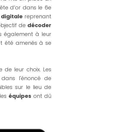
te d’or dans le 6e 
digitale
 reprenant 
bjectif de 
décoder 
, mais également à leur 
ont été amenés à se 
 pouvait réaliser les 5 chapitres du jeu dans l’ordre de leur choix. Les 
 dans l'énoncé de 
bles sur le lieu de 
 les 
équipes
 ont dû 