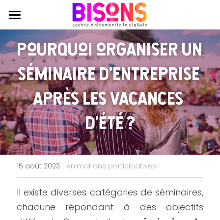
Agence
Pourquoi organiser un 
Expertises
Qui sommes nous ?
séminaire d'entreprise 
Engagements RSE
Réalisations
Production évènementielle
après les vacances 
Journal
Production audiovisuelle
Contactez nous
d'été ?
Coworking
Animations participatives
·
15 août 2023
Animations participatives
Il existe diverses catégories de séminaires, 
chacune répondant à des objectifs 