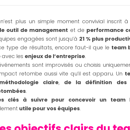
 n’est plus un simple moment convivial inscrit à 
ble outil de management
 et de 
performance co
équipes engagées sont jusqu’à 
21 % plus producti
e type de résultats, encore faut-il que le 
team b
 
avec les 
enjeux de l’entreprise
.
événements sont improvisés ou choisis uniquemen
l’impact retombe aussi vite qu’il est apparu. Un 
t
méthodologie claire
, 
de la définition des o
retombées
.
s clés à suivre pour concevoir un team b
llement 
utile pour vos équipes
.
 les objectifs clairs du te