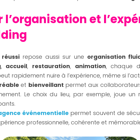
r l’organisation et l’expé
lding
 réussi
 repose aussi sur une 
organisation flui
g
, 
accueil
, 
restauration
, 
animation
, chaque d
ut rapidement nuire à l’expérience, même si l’activ
réable 
et 
bienveillant 
permet aux collaborateurs 
nement. Le choix du lieu, par exemple, joue un r
pants.
agence événementielle
permet souvent de sécuri
périence professionnelle, cohérente et mémorable