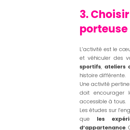
3. Choisi
porteuse
L’activité est le cœ
et véhiculer des v
sportifs
, 
ateliers 
histoire différente.
Une activité pertine
doit encourager l
accessible à tous.
Les études sur l’e
que 
les expér
d’appartenance
.