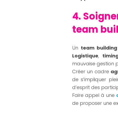
4. Soigne
team bui
Un 
team building
Logistique
, 
timin
mauvaise gestion pe
Créer un cadre 
ag
de s’impliquer plei
d’esprit des partici
Faire appel à une 
de proposer une ex