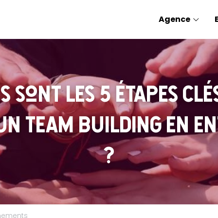
Agence
s sont les 5 étapes clé
un team building en en
?
nements