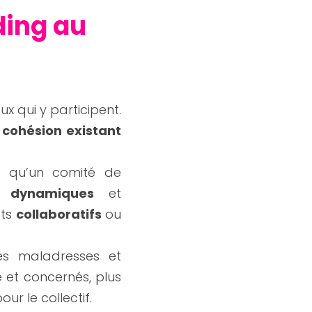
ing au 
x qui y participent. 
 cohésion existant
 qu’un comité de 
és dynamiques
 et 
ts 
collaboratifs 
ou 
es maladresses et 
 et concernés, plus 
r le collectif.