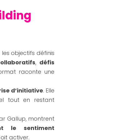
lding 
les objectifs définis 
ollaboratifs
, 
défis 
ormat raconte une 
rise d’initiative
. Elle 
l tout en restant 
r Gallup, montrent 
nt le sentiment 
oit activer.