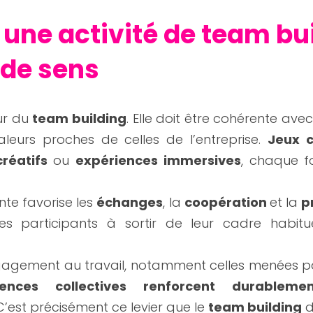
r une activité de team bui
 de sens
ur du 
team building
. Elle doit être cohérente avec 
aleurs proches de celles de l’entreprise. 
Jeux c
créatifs
 ou 
expériences immersives
, chaque f
nte favorise les 
échanges
, la 
coopération 
et la 
p
es participants à sortir de leur cadre habitue
ngagement au travail, notamment celles menées pa
iences collectives renforcent durableme
 C’est précisément ce levier que le 
team building
 d