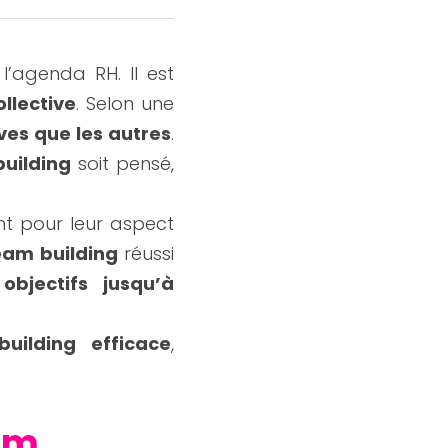
l’agenda RH. Il est 
llective
. Selon une 
ves que les autres
. 
uilding
 soit pensé, 
t pour leur aspect 
eam building 
réussi 
bjectifs jusqu’à 
uilding
efficace
, 
am 