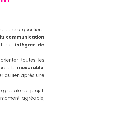
Avant de choisir une activité ou un lieu, il est essentiel de se poser la bonne question : 
la 
communication 
t
 ou 
intégrer de 
ienter toutes les 
ossible, 
mesurable
. 
r du lien après une 
 globale du projet. 
e moment agréable, 