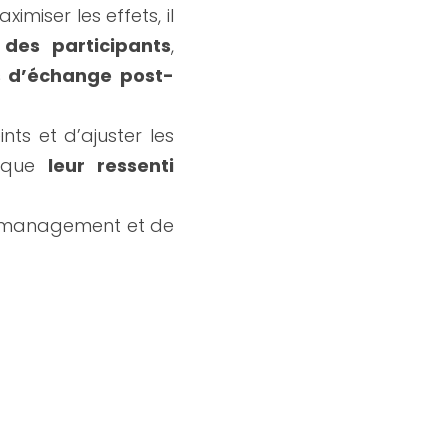
miser les effets, il 
 des participants
, 
 d’échange post-
nts et d’ajuster les 
 que 
leur ressenti 
 s’inscrit dans une démarche globale de management et de 