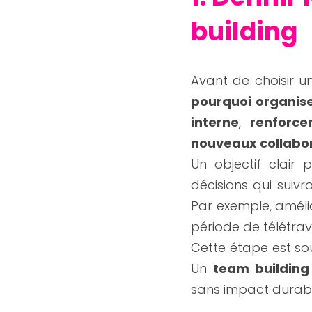
building
pourquoi organise
interne
, 
renforce
nouveaux collabor
Un objectif clair
décisions qui suivron
Par exemple, amélio
période de télétrava
Cette étape est sou
Un 
team building
sans impact durable