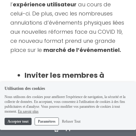
l’
expérience utilisateur
 au cours de 
celui-ci. De plus, avec les nombreuses 
annulations d’événements physiques liées 
aux nouvelles réformes face au COVID 19, 
ce nouveau format prend une grande 
place sur le 
marché de l’événementiel.
Inviter les membres à 
participer à votre AG
Utilisation des cookies
Nous utilisons des cookies pour améliorer l'expérience de navigation, la sécurité et la
collecte de données. En acceptant, vous consentez à l'utilisation de cookies à des fins
publicitaires et d'analyse. Vous pouvez modifier vos paramètres de cookies à tout
Pour vous assurer de la participation des 
moment.
En savoir plus
membres, un bulletin d’inscription en ligne 
Accepter tout
Paramètres
Refuser Tout
Appelez
à envoyer en amont est à privilégier. Ce 