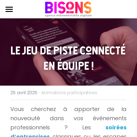
Agence
Expertises
Qui sommes nous ?
Le jeu de piste connecté 
Engagements RSE
Réalisations
Production évènementielle
en équipe !
Journal
Production audiovisuelle
Contactez nous
Coworking
Animations participatives
·
25 avril 2025
Animations participatives
Vous cherchez à apporter de la 
nouveauté dans vos événements 
professionnels ? Les 
soirées 
d’entreprises
 classiques ou les escapes 