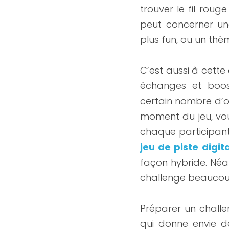
trouver le fil roug
peut concerner une
plus fun, ou un thè
C’est aussi à cette 
échanges et boost
certain nombre d’ou
moment du jeu, vou
chaque participant
jeu de piste digita
façon hybride. Néan
challenge beaucoup
Préparer un challe
qui donne envie de