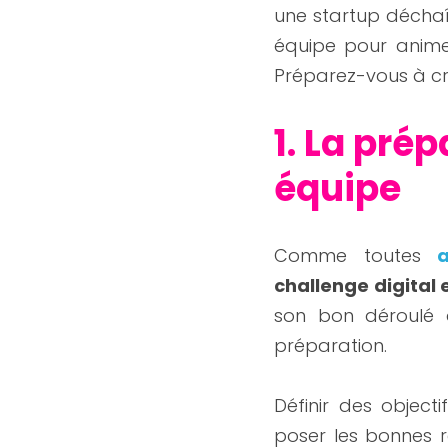
une startup décha
équipe pour anime
Préparez-vous à cré
1. La prép
équipe
Comme toutes 
a
challenge digital
son bon déroulé d
préparation.
Définir des objecti
poser les bonnes rè