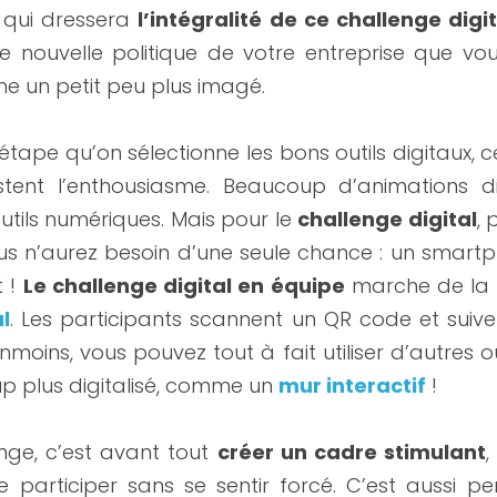
e qui dressera 
l’intégralité de ce challenge digi
 nouvelle politique de votre entreprise que vou
me un petit peu plus imagé.
étape qu’on sélectionne les bons outils digitaux, ceux
ent l’enthousiasme. Beaucoup d’animations digit
tils numériques. Mais pour le 
challenge digital
, 
s n’aurez besoin d’une seule chance : un smartp
 ! 
Le challenge digital en équipe
l
. Les participants scannent un QR code et suive
moins, vous pouvez tout à fait utiliser d’autres ou
 plus digitalisé, comme un 
mur interactif
 !
nge, c’est avant tout 
créer un cadre stimulant
,
 participer sans se sentir forcé. C’est aussi p