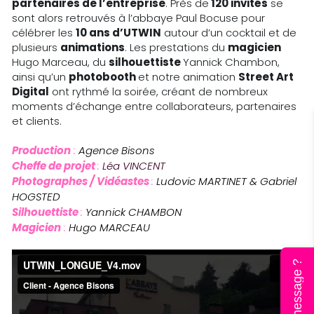
partenaires de l’entreprise
. Près de
 120 invités
 se 
sont alors retrouvés à l’abbaye Paul Bocuse pour 
célébrer les 
10 ans d’UTWIN
 autour d’un cocktail et de 
plusieurs 
animations
. Les prestations du 
magicien 
Hugo Marceau, du 
silhouettiste 
Yannick Chambon, 
ainsi qu’un 
photobooth 
et notre animation 
Street Art 
Digital
 ont rythmé la soirée, créant de nombreux 
moments d’échange entre collaborateurs, partenaires 
et clients.
Production
 :
 Agence Bisons 
Cheffe de projet 
: 
Léa VINCENT
Photographes / Vidéastes 
:
 Ludovic MARTINET & Gabriel 
HOGSTED
Silhouettiste 
:
 Yannick CHAMBON
Magicien
 :
 Hugo MARCEAU
Un message ?